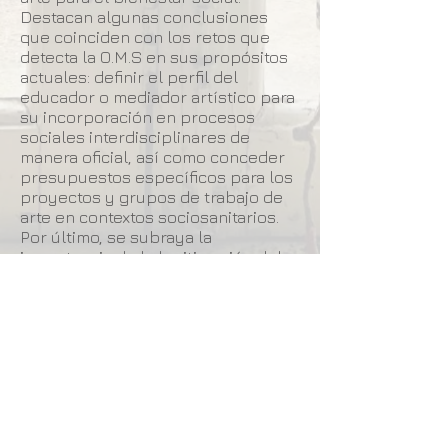
Destacan algunas conclusiones
que coinciden con los retos que
detecta la O.M.S en sus propósitos
actuales: definir el perfil del
educador o mediador artístico para
su incorporación en procesos
sociales interdisciplinares de
manera oficial, así como conceder
presupuestos específicos para los
proyectos y grupos de trabajo de
arte en contextos sociosanitarios.
Por último, se subraya la
importancia de la legitimación del
arte comunitario como espacio de
aprendizaje colectivo, como canal
sanador a nivel emocional y como
lugar de encuentro y socialización
de subjetividades para el
planteamiento de posibilidades y
soluciones creativas.