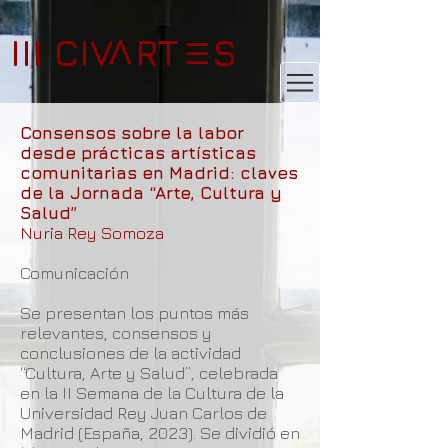
III CIV RT S
V
III
Consensos sobre la labor
desde prácticas artísticas
comunitarias en Madrid: claves
de la Jornada “Arte, Cultura y
Salud”
Nuria Rey Somoza
Comunicación
Se presentan los puntos más
relevantes, consensos y
conclusiones de la actividad
“Cultura, Arte y Salud”, celebrada
en la II Semana de la Cultura de la
Universidad Rey Juan Carlos de
Madrid (España, 2023). Se dividió en