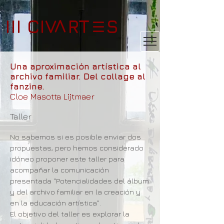
III CIV RT S
V
III
Una aproximación artística al
archivo familiar. Del collage al
fanzine.
Cloe Masotta Lijtmaer
Taller
No sabemos si es posible enviar dos
propuestas, pero hemos considerado
idóneo proponer este taller para
acompañar la comunicación
presentada "Potencialidades del álbum
y del archivo familiar en la creación y
en la educación artística".
El objetivo del taller es explorar la