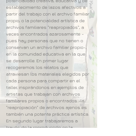
potencialidad creativa, educativa y de
establecimiento de lazos afectivos a
partir del trabajo con el archivo familiar
propio, o la potencialidad artística de
archivos familiares "reapropiados", a
veces encontrados azarosamente -
pues hay personas que no tienen o
conservan un archivo familiar propio-,
en la comunidad educativa en la que
se desarrolle. En primer lugar
recogeremos los relatos que
atraviesan los materiales elegidos por
cada persona para compartir en el
taller, inspirándonos en ejemplos de
artistas que trabajan con archivos
familiares propios o encontrados -la
"reapropiación" de archivos ajenos es
también una potente práctica artística.
En segundo lugar trabajaremos a
través de la reproducción en la
fotocopiadora y con técnicas como el