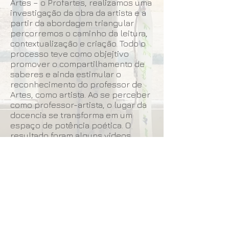
Artes – o Profartes, realizamos uma
investigação da obra da artista e a
partir da abordagem triangular
percorremos o caminho da leitura,
contextualização e criação. Todo o
processo teve como objejtivo
promover o compartilhamento de
saberes e ainda estimular o
reconhecimento do professor de
Artes, como artista. Ao se perceber
como professor-artista, o lugar da
docencia se transforma em um
espaço de potência poética. O
resultado foram alguns videos
produzidos pelos professores-
artistas, a partir das bolhas de
sabão, que nos levam à novas
perspectivas nos diferentes
processos de investigação estética
e estésica da arte e da arte
educação.