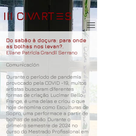
III CIV RT S
V
III
Do sabâo à doçura: para onde
as bolhas nos levan?.
Eliane Patricia Grandii Serrano
Comunicación
Durante o periodo de pandemia
provocado pela COVID -19, muitos
artistas buscaram diferentes
formas de criação. Lucimar Bello
Frange, é uma delas e criou o que
hoje denomina como Esculturas de
Sopro, uma performace a partir de
bolhas de sabão. Durante o
primeiro semestre de 2024 no
curso do Mestrado Profissional em