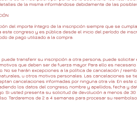
 detalles de la misma informándose debidamente de las posible
CIÓN
ción del importe íntegro de la inscripción siempre que se cumpla
 este congreso y es pública desde el inicio del período de insc
odo de pago utilizado a la compra.
o puede transferir su inscripción a otra persona, puede solicit
 motivos que deben ser de fuerza mayor. Para ello es necesario 
co. No se harán excepciones a la política de cancelación / ree
naturales, u otros motivos personales. Las cancelaciones se tie
ceptan cancelaciones informadas por ninguna otra vía. En este c
diendo los datos del congreso, nombre y apellidos, fecha y da
go. Si usted presenta su solicitud de devolución a menos de 30 
olso. Tardaremos de 2 a 4 semanas para procesar su reembolso