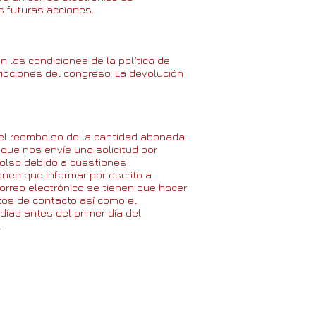
s futuras acciones.
n las condiciones de la política de
ripciones del congreso. La devolución
ar el reembolso de la cantidad abonada
que nos envíe una solicitud por
mbolso debido a cuestiones
nen que informar por escrito a
orreo electrónico se tienen que hacer
tos de contacto así como el
días antes del primer día del
.