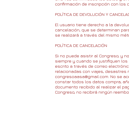
confirmación de inscripción con los
POLÍTICA DE DEVOLUCIÓN Y CANCELA
El usuario tiene derecho a la devolu
cancelación, que se determinan para
se realizará a través del mismo mét
POLÍTICA DE CANCELACIÓN
Si no puede asistir al Congreso, y n
siempre y cuando se justifiquen los
escrito a través de correo electróni
relacionadas con viajes, desastres 
congresoaasa@gmail.com
. No se a
constar todos los datos compra, aña
documento recibido al realizar el pa
Congreso, no recibirá ningún reemb