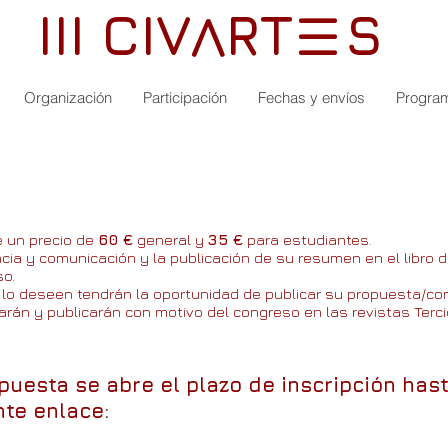
III CIV RT S
V
III
Organización
Participación
Fechas y envíos
Progra
e un precio de
60 €
general y
35 €
para estudiantes.
ncia y comunicación y la publicación de su resumen en el l
ibro 
so.
 lo deseen tendrán la oportunidad de publicar su propuesta/c
án y publicarán con motivo del congreso en las revistas Tercio 
uesta se abre el plazo de inscripción hast
nte enlace: