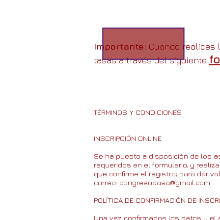
Inscripción
Importante:
Cuando realices l
f
tasas a través del siguiente
T
ÉRMINOS Y CONDICIONES
INSCRIPCIÓN ONLINE
Se ha puesto a disposición de los a
requeridos en el formulario, y reali
que confirme el registro; para dar va
correo:
congresoaasa@gmail.com
POLÍTICA DE CONFIRMACIÓN DE INSCR
Una vez confirmados los datos y el ab