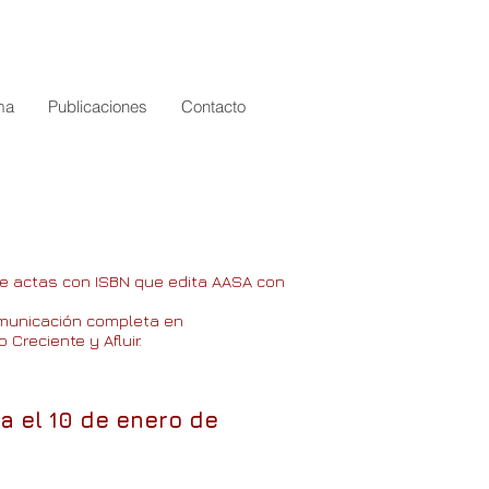
ma
Publicaciones
Contacto
de actas con ISBN que edita AASA con
omunicación completa en
Creciente y Afluir.
a el 10 de enero de