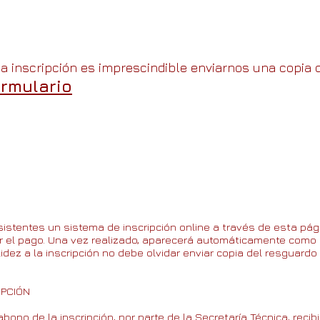
a inscripción es imprescindible enviarnos una copia 
ormulario
sistentes un sistema de inscripción online a través de esta pá
zar el pago. Una vez realizado, aparecerá automáticamente como i
lidez a la inscripción no debe olvidar enviar copia del resguardo
IPCIÓN
ono de la inscripción, por parte de la Secretaría Técnica, recib