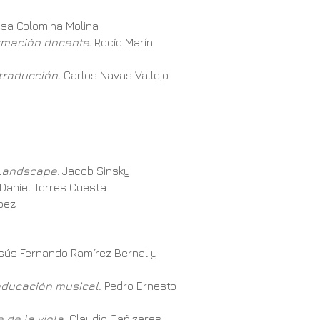
resa Colomina Molina
ormación docente.
Rocío Marín
traducción.
Carlos Navas Vallejo
 Landscape
. Jacob Sinsky
Daniel Torres Cuesta
́pez
ús Fernando Ramírez Bernal y
 educación musical.
Pedro Ernesto
 de la viola.
Claudio Cañizares