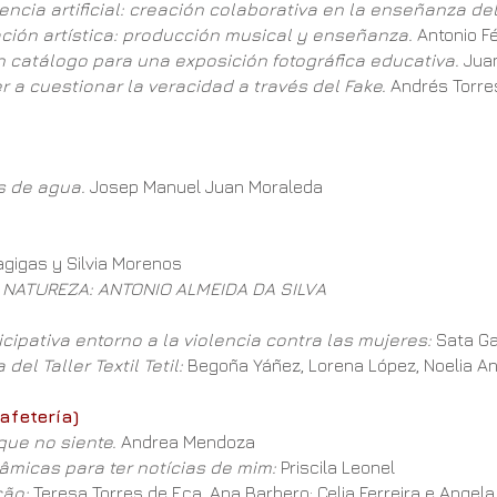
ncia artificial: creación colaborativa en la enseñanza del
ción artística: producción musical y enseñanza.
Antonio Fé
 catálogo para una exposición fotográfica educativa.
Juan
 a cuestionar la veracidad a través del Fake.
Andrés Torres
s de agua.
Josep Manuel Juan Moraleda
agigas y Silvia Morenos
A NATUREZA: ANTONIO ALMEIDA DA SILVA
ticipativa entorno a la violencia contra las mujeres:
Sata Gar
del Taller Textil Tetil:
Begoña Yáñez, Lorena López, Noelia An
afetería)
que no siente.
Andrea Mendoza
micas para ter notícias de mim:
Priscila Leonel
ão:
Teresa Torres de Eça, Ana Barbero; Celia Ferreira e Angela