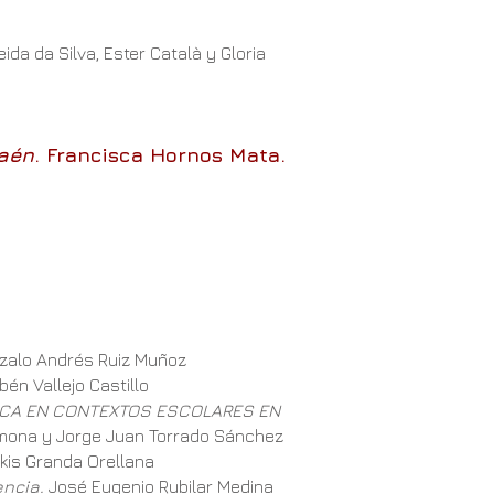
da da Silva, Ester Català y Gloria
aén
. Francisca Hornos Mata.
alo Andrés Ruiz Muñoz
bén Vallejo Castillo
TICA EN CONTEXTOS ESCOLARES EN
armona y Jorge Juan Torrado Sánchez
lkis Granda Orellana
encia.
José Eugenio Rubilar Medina