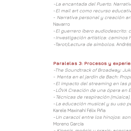
-La encantada del Puerto. Narrativa 
-
El mail art como recurso educativ
-
Narrativa personal y creación ar
Navarro
-
El guerrero íbero audiodescrito: 
-
Investigación artística: caminos 
-Tarot/Lectura de símbolos.
Andrés
Paralelas 3: Procesos y experie
-The Soundtrack of Broadway: Juk
-
Menta en el jardín de Bach: Prop
-
El impacto del streaming en las p
-
LÓVA Creación de una ópera en E
-
Técnicas de respiración (música)
-
La educación musical y su uso pe
Karele Maxinahí Félix Piña
-
Un caracol entre los hinojos: son
Moreno García
- Kínesis, mnésis y praxis: acerc