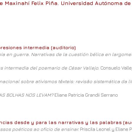
e Maxinahí Felix Piña. Universidad Autónoma de 
resiones intermedia (auditorio)
a en guerra. Narrativas de la cuestión bélica en largome
s intermedia del poemario de César Vallejo.
Consuelo Vallej
rnacional sobre ativismos têxteis: revisão sistemática da
E AS BOLHAS NOS LEVAM?
Eliane Patricia Grandii Serrano
ncias desde y para las narrativas y las palabras (aud
ssos poéticos ao ofício de ensinar.
Priscila Leonel y Eliane P