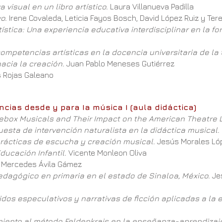
visual en un libro artístico.
Laura Villanueva Padilla
o.
Irene Covaleda, Leticia Fayos Bosch, David López Ruiz y Te
tística: Una experiencia educativa interdisciplinar en la f
competencias artísticas en la docencia universitaria de la 
hacia la creación.
Juan Pablo Meneses Gutiérrez
 Rojas Galeano
ncias desde y para Ia música I (aula didáctica)
ebox Musicals and Their Impact on the American Theatre
uesta de intervención naturalista en la didáctica musical.
rácticas de escucha y creación musical.
Jesús Morales Lo
ducación Infantil.
Vicente Monleon Oliva
.
Mercedes Ávila Gámez
dagógico en primaria en el estado de Sinaloa, México.
Jes
idos especulativos y narrativas de ficción aplicadas a la
amiento al método Feldenkrais en la enseñanza-aprendizaje