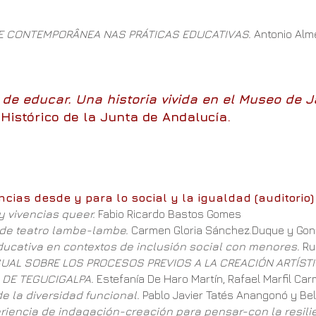
E CONTEMPORÂNEA NAS PRÁTICAS EDUCATIVAS.
Antonio Almei
e de educar. Una historia vivida en el Museo de J
Histórico de la Junta de Andalucía.
ncias desde y para lo social y la igualdad (auditorio)
y vivencias queer.
Fabio Ricardo Bastos Gomes
o de teatro lambe-lambe.
Carmen Gloria Sánchez.Duque y Gonz
ucativa en contextos de inclusión social con menores.
Ru
SUAL SOBRE LOS PROCESOS PREVIOS A LA CREACIÓN ARTÍS
A DE TEGUCIGALPA.
Estefanía De Haro Martín, Rafael Marfil C
e la diversidad funcional.
Pablo Javier Tatés Anangonó y Be
eriencia de indagación-creación para pensar-con la resili