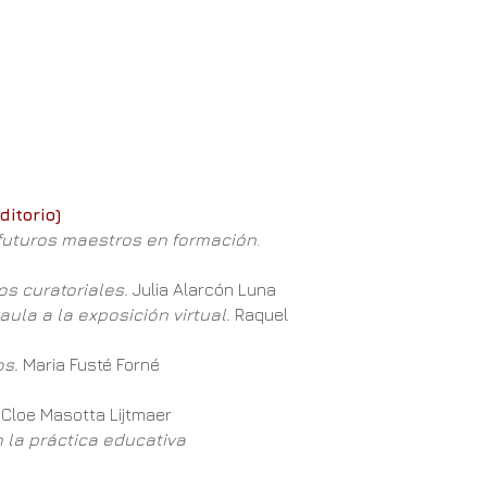
itorio)
 futuros maestros en formación
.
tos curatoriales.
Julia Alarcón Luna
ula a la exposición virtual.
Raquel
os.
Maria Fusté Forné
.
Cloe Masotta Lijtmaer
 la práctica educativa