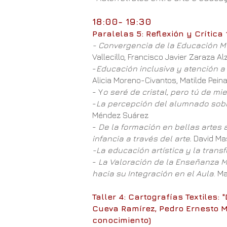
18
:00- 19:30
Paralelas 5: Reflexión y Crítica 
- Convergencia de la Educación Mu
Vallecillo, Francisco Javier Zaraza Alz
-
Educación inclusiva y atención a
Alicia Moreno-Civantos, Matilde Pei
- Y
o seré de cristal, pero tú de m
-
La percepción del alumnado sobre 
Méndez Suárez
-
De la formación en bellas artes a
infancia a través del arte.
David Ma
-La educación artística y la trans
-
La Valoración de la Enseñanza M
hacia su Integración en el Aula
. M
Taller 4:
Cartografías Textiles: 
Cueva Ramírez, Pedro Ernesto M
conocimiento)