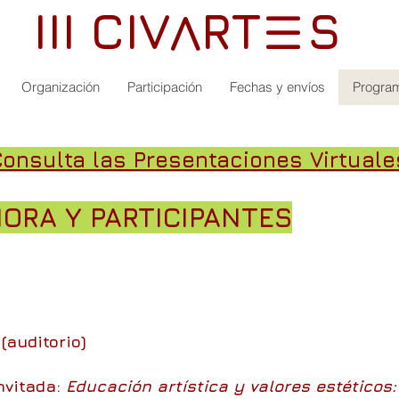
III CIV RT S
V
III
Organización
Participación
Fechas y envíos
Progra
onsulta las Presentaciones Virtuale
HORA Y PARTICIPANTES
(auditorio)
Invitada:
Educación artística y valores estéticos