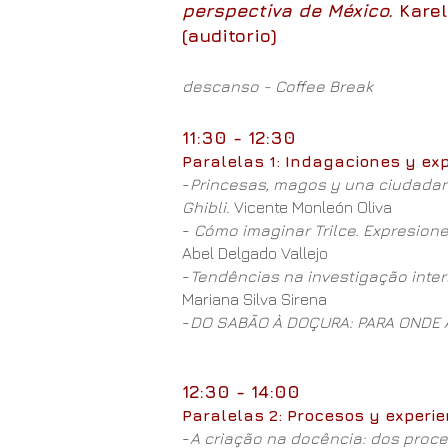
perspectiva de México.
Karel
(auditorio)
descanso - Coffee Break
11:30 - 12:30
Paralelas 1: Indagaciones y exp
-
Princesas, magos y una ciudadaní
Ghibli.
Vicente Monleón Oliva
-
Cómo imaginar Trilce. Expresione
Abel Delgado Vallejo
-
Tendências na investigação inte
Mariana Silva Sirena
-
DO SABÃO À DOÇURA: PARA OND
12:30 - 14:00
Paralelas 2: Procesos y experie
-
A criação na docência: dos proce