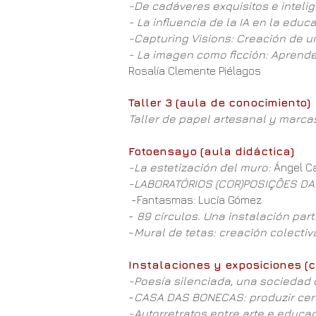
-De cadáveres exquisitos e intelige
- La influencia de la IA en la educa
-Capturing Visions: Creación de un
- La imagen como ficción: Aprender
Rosalía Clemente Piélagos
Taller 3 (aula de conocimiento)
Taller de papel artesanal y marca
Fotoensayo (aula didáctica)
-La estetización del muro:
Ángel C
-LABORATÓRIOS (COR)POSIÇÕES D
-Fantasmas: Lucía Gómez
-
89 círculos. Una instalación par
-
Mural de tetas: creación colectiva 
Instalaciones y exposiciones (c
-Poesía silenciada, una sociedad 
-
CASA DAS BONECAS: produzir cerâ
-Autorretratos entre arte e educaç