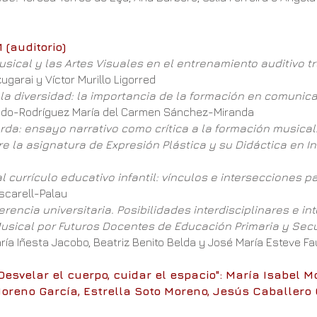
1 (auditorio)
sical y las Artes Visuales en el entrenamiento auditivo tr
ugarai y Víctor Murillo Ligorred
 la diversidad: la importancia de la formación en comunica
nado-Rodríguez María del Carmen Sánchez-Miranda
ierda: ensayo narrativo como crítica a la formación musical
la asignatura de Expresión Plástica y su Didáctica en In
l currículo educativo infantil: vínculos e intersecciones p
scarell-Palau
ferencia universitaria. Posibilidades interdisciplinares e in
usical por Futuros Docentes de Educación Primaria y Sec
aría Iñesta Jacobo, Beatriz Benito Belda y José María Esteve Fa
"Desvelar el cuerpo, cuidar el espacio": María Isabel
oreno García, Estrella Soto Moreno, Jesús Caballero 